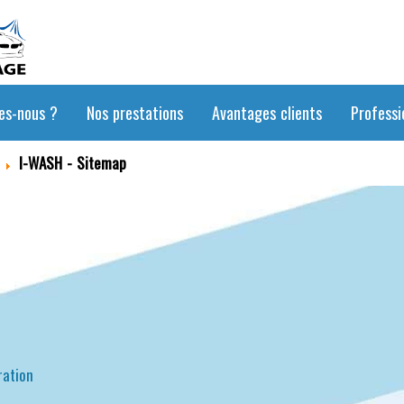
es-nous ?
Nos prestations
Avantages clients
Professi
I-WASH - Sitemap
ration