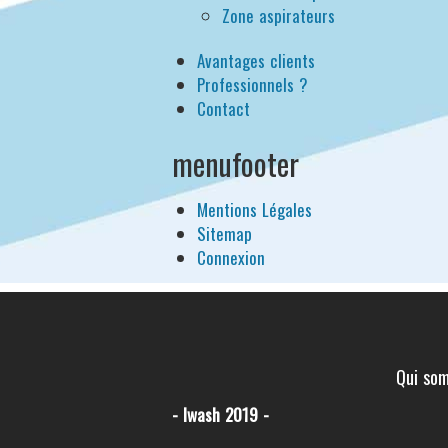
Zone aspirateurs
Avantages clients
Professionnels ?
Contact
menufooter
Mentions Légales
Sitemap
Connexion
Qui so
- Iwash 2019 -